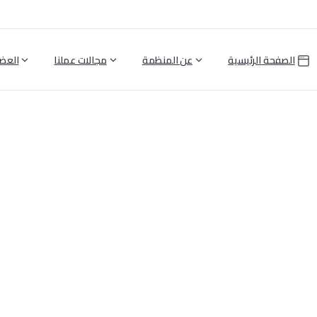
الصفحة الرئيسية
عن المنظمة
مجالات عملنا
العض
Mohamad
Ali
Jolanar
Jolanar Ali Mohamad
Home